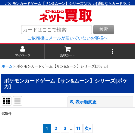
ポケモンカードゲーム【サン&ムーン】シリーズ[ポケカ]通販ならカードラボ
検索
ご依頼後にメールが届いていないお客様へ
マイページ
売却カート
ホーム
>
ポケモンカードゲーム【サン&ムーン】シリーズ[ポケカ]
ポケモンカードゲーム【サン&ムーン】シリーズ[ポケ
カ]
表示順変更
閉じる
625
件
サブカテゴリ
:
1
2
3
...
11
次
»