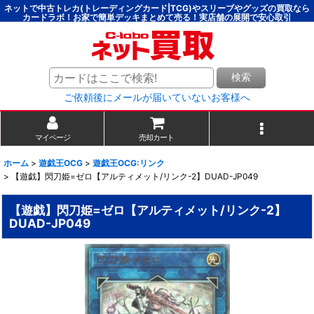
ネットで中古トレカ(トレーディングカード|TCG)やスリーブやグッズの買取なら
カードラボ！お家で簡単デッキまとめて売る！実店舗の展開で安心取引
検索
ご依頼後にメールが届いていないお客様へ
マイページ
売却カート
ホーム
>
遊戯王OCG
>
遊戯王OCG:リンク
>
【遊戯】閃刀姫=ゼロ【アルティメット/リンク-2】DUAD-JP049
【遊戯】閃刀姫=ゼロ【アルティメット/リンク-2】
DUAD-JP049