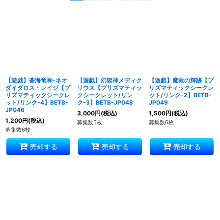
並び順
:
絞り込む
【遊戯】蒼海竜神-ネオ
【遊戯】幻獄神メディク
【遊戯】魔救の輝跡【プ
ダイダロス・レイジ【プ
リウス【プリズマティッ
リズマティックシークレ
リズマティックシークレ
クシークレット/リン
ット/リンク-2】BETB-
ット/リンク-4】BETB-
ク-3】BETB-JP048
JP049
JP046
3,000
円
(税込)
1,500
円
(税込)
1,200
円
(税込)
募集数5枚
募集数6枚
募集数6枚
売却する
売却する
売却する