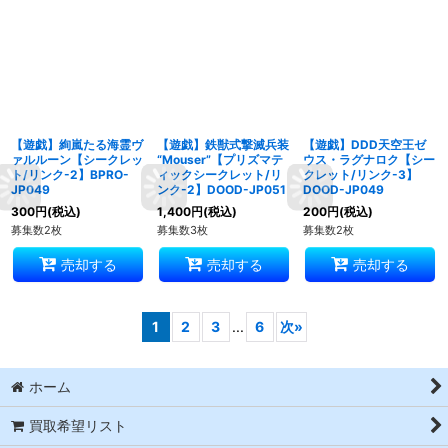
【遊戯】絢嵐たる海霊ヴ
【遊戯】鉄獣式撃滅兵装
【遊戯】DDD天空王ゼ
ァルルーン【シークレッ
“Mouser”【プリズマテ
ウス・ラグナロク【シー
ト/リンク-2】BPRO-
ィックシークレット/リ
クレット/リンク-3】
JP049
ンク-2】DOOD-JP051
DOOD-JP049
300
円
(税込)
1,400
円
(税込)
200
円
(税込)
募集数2枚
募集数3枚
募集数2枚
売却する
売却する
売却する
1
2
3
...
6
次
»
ホーム
買取希望リスト