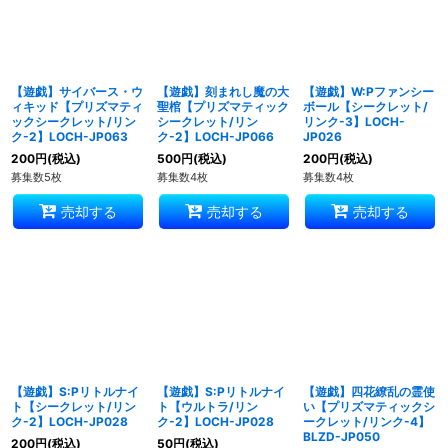
【遊戯】サイバース・ウ
【遊戯】刻まれし魔の大
【遊戯】W:Pファンシー
ィキッド【プリズマティ
聖棺【プリズマティック
ボール【シークレット/
ックシークレット/リン
シークレット/リン
リンク-3】LOCH-
ク-2】LOCH-JP063
ク-2】LOCH-JP066
JP026
200
円
(税込)
500
円
(税込)
200
円
(税込)
募集数5枚
募集数4枚
募集数4枚
売却する
売却する
売却する
【遊戯】S:Pリトルナイ
【遊戯】S:Pリトルナイ
【遊戯】四花繚乱の霊使
ト【シークレット/リン
ト【ウルトラ/リン
い【プリズマティックシ
ク-2】LOCH-JP028
ク-2】LOCH-JP028
ークレット/リンク-4】
BLZD-JP050
200
円
(税込)
50
円
(税込)