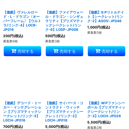
【遊戯】ヴァレルロー
【遊戯】ファイアウォー
【遊戯】S:Pリトルナイ
ド・L・ドラゴン〔オー
ル・ドラゴン・シンギュ
ト【シークレット/リン
バーフレーム〕【ウルト
ラリティ【プリズマティ
ク-2】AGOV-JP046
ラ/リンク-4】LOCR-
ックシークレット/リン
1,000
円
(税込)
JP016
ク-6】LOSP-JP006
募集数5枚
200
円
(税込)
500
円
(税込)
募集数6枚
募集数3枚
売却する
売却する
売却する
【遊戯】デコード・トー
【遊戯】サイバース・コ
【遊戯】W:Pファンシー
カー・インテグレーショ
ントラクト・ウィッチ
ボール【プリズマティッ
ン【プリズマティックシ
【プリズマティックシー
クシークレット/リン
ークレット/リンク-3】
クレット/リンク-2】
ク-3】LOCH-JP026
LOCH-JP016
LOCH-JP018
5,500
円
(税込)
700
円
(税込)
5,000
円
(税込)
募集数2枚