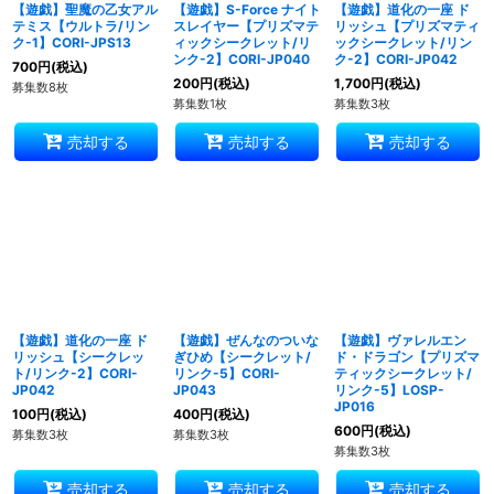
【遊戯】聖魔の乙女アル
【遊戯】S-Force ナイト
【遊戯】道化の一座 ド
テミス【ウルトラ/リン
スレイヤー【プリズマテ
リッシュ【プリズマティ
ク-1】CORI-JPS13
ィックシークレット/リ
ックシークレット/リン
ンク-2】CORI-JP040
ク-2】CORI-JP042
700
円
(税込)
200
円
(税込)
1,700
円
(税込)
募集数8枚
募集数1枚
募集数3枚
売却する
売却する
売却する
【遊戯】道化の一座 ド
【遊戯】ぜんなのついな
【遊戯】ヴァレルエン
リッシュ【シークレッ
ぎひめ【シークレット/
ド・ドラゴン【プリズマ
ト/リンク-2】CORI-
リンク-5】CORI-
ティックシークレット/
JP042
JP043
リンク-5】LOSP-
JP016
100
円
(税込)
400
円
(税込)
600
円
(税込)
募集数3枚
募集数3枚
募集数3枚
売却する
売却する
売却する