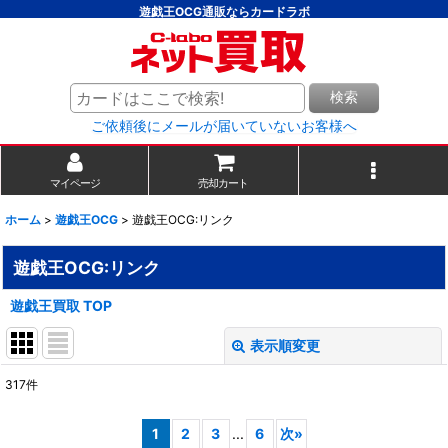
遊戯王OCG通販ならカードラボ
検索
ご依頼後にメールが届いていないお客様へ
マイページ
売却カート
ホーム
>
遊戯王OCG
>
遊戯王OCG:リンク
遊戯王OCG:リンク
遊戯王買取 TOP
表示順変更
閉じる
317
件
表示数
:
1
2
3
...
6
次
»