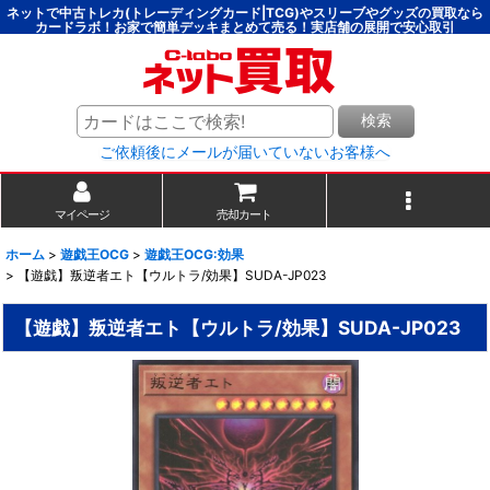
ネットで中古トレカ(トレーディングカード|TCG)やスリーブやグッズの買取なら
カードラボ！お家で簡単デッキまとめて売る！実店舗の展開で安心取引
検索
ご依頼後にメールが届いていないお客様へ
マイページ
売却カート
ホーム
>
遊戯王OCG
>
遊戯王OCG:効果
>
【遊戯】叛逆者エト【ウルトラ/効果】SUDA-JP023
【遊戯】叛逆者エト【ウルトラ/効果】SUDA-JP023