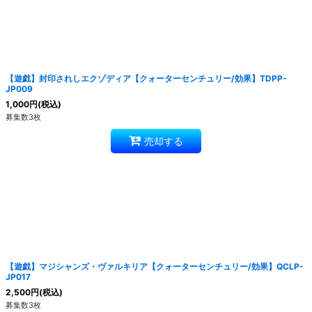
絞り込む
【遊戯】封印されしエクゾディア【クォーターセンチュリー/効果】TDPP-
JP009
1,000
円
(税込)
募集数3枚
売却する
【遊戯】マジシャンズ・ヴァルキリア【クォーターセンチュリー/効果】QCLP-
JP017
2,500
円
(税込)
募集数3枚