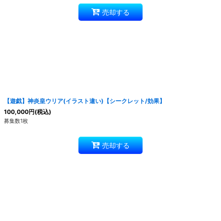
売却する
【遊戯】神炎皇ウリア(イラスト違い)【シークレット/効果】
100,000
円
(税込)
募集数1枚
売却する