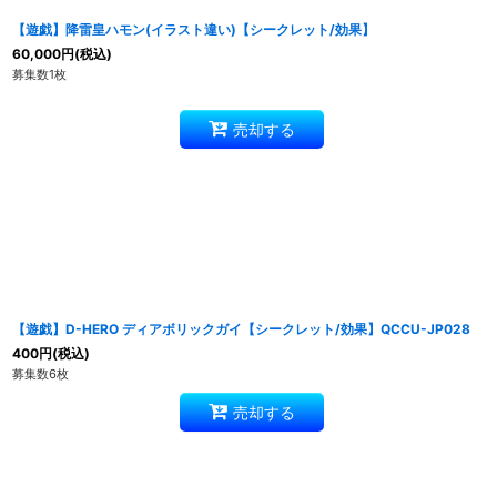
【遊戯】降雷皇ハモン(イラスト違い)【シークレット/効果】
60,000
円
(税込)
募集数1枚
売却する
【遊戯】D-HERO ディアボリックガイ【シークレット/効果】QCCU-JP028
400
円
(税込)
募集数6枚
売却する