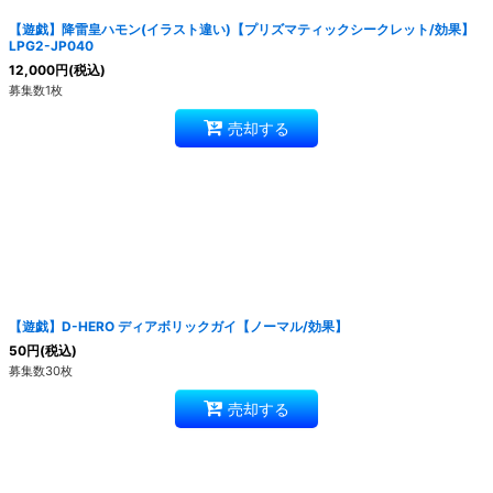
【遊戯】降雷皇ハモン(イラスト違い)【プリズマティックシークレット/効果】
LPG2-JP040
12,000
円
(税込)
募集数1枚
売却する
【遊戯】D-HERO ディアボリックガイ【ノーマル/効果】
50
円
(税込)
募集数30枚
売却する