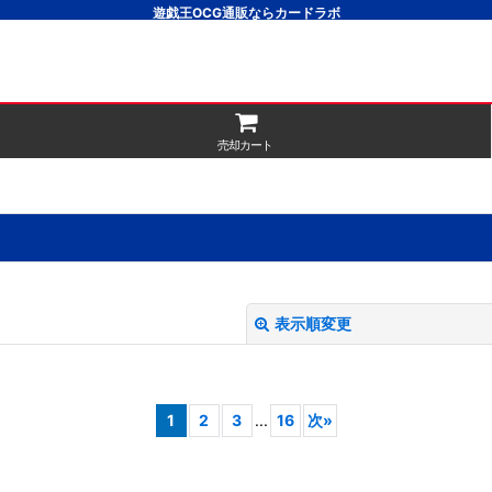
遊戯王OCG通販ならカードラボ
売却カート
表示順変更
1
2
3
...
16
次
»