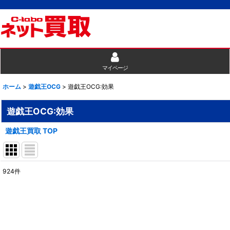
マイページ
ホーム
>
遊戯王OCG
>
遊戯王OCG:効果
遊戯王OCG:効果
遊戯王買取 TOP
924
件
表示数
:
並び順
: