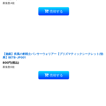
募集数4枚
売却する
【遊戯】疾風の豹戦士パンサーウォリアー【プリズマティックシークレット/効
果】BETB-JP001
800
円
(税込)
募集数6枚
売却する