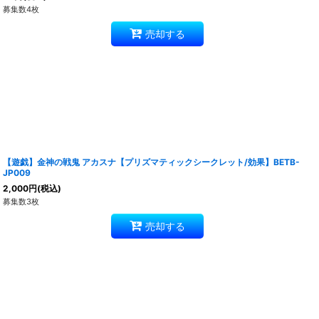
募集数4枚
売却する
【遊戯】金神の戦鬼 アカスナ【プリズマティックシークレット/効果】BETB-
JP009
2,000
円
(税込)
募集数3枚
売却する