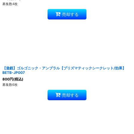
募集数4枚
売却する
【遊戯】ゴルゴニック・アンブラル【プリズマティックシークレット/効果】
BETB-JP007
800
円
(税込)
募集数6枚
売却する