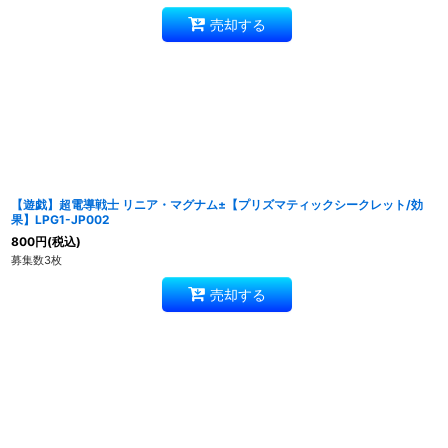
売却する
【遊戯】超電導戦士 リニア・マグナム±【プリズマティックシークレット/効
果】LPG1-JP002
800
円
(税込)
募集数3枚
売却する