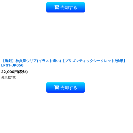
売却する
【遊戯】神炎皇ウリア(イラスト違い)【プリズマティックシークレット/効果】
LPG1-JP056
22,000
円
(税込)
募集数1枚
売却する