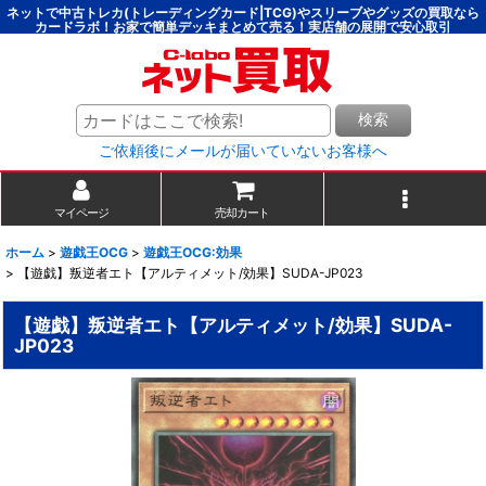
ネットで中古トレカ(トレーディングカード|TCG)やスリーブやグッズの買取なら
カードラボ！お家で簡単デッキまとめて売る！実店舗の展開で安心取引
検索
ご依頼後にメールが届いていないお客様へ
マイページ
売却カート
ホーム
>
遊戯王OCG
>
遊戯王OCG:効果
>
【遊戯】叛逆者エト【アルティメット/効果】SUDA-JP023
【遊戯】叛逆者エト【アルティメット/効果】SUDA-
JP023