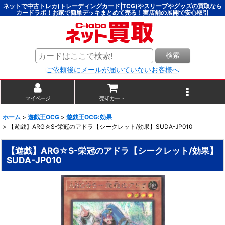
ネットで中古トレカ(トレーディングカード|TCG)やスリーブやグッズの買取なら
カードラボ！お家で簡単デッキまとめて売る！実店舗の展開で安心取引
検索
ご依頼後にメールが届いていないお客様へ
マイページ
売却カート
ホーム
>
遊戯王OCG
>
遊戯王OCG:効果
>
【遊戯】ARG☆S-栄冠のアドラ【シークレット/効果】SUDA-JP010
【遊戯】ARG☆S-栄冠のアドラ【シークレット/効果】
SUDA-JP010