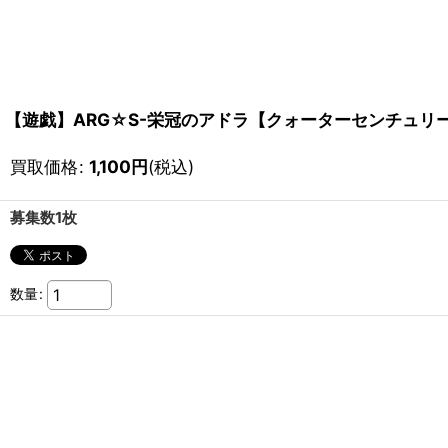
【遊戯】ARG☆S-栄冠のアドラ【クォーターセンチュリーシ
買取価格
:
1,100
円
(税込)
募集数1枚
数量
: