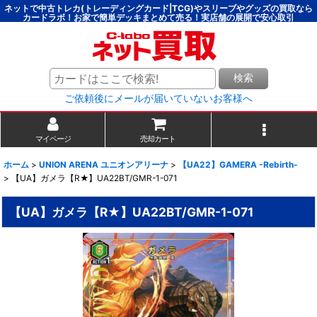
ネットで中古トレカ(トレーディングカード|TCG)やスリーブやグッズの買取なら
カードラボ！お家で簡単デッキまとめて売る！実店舗の展開で安心取引
検索
ご依頼後にメールが届いていないお客様へ
マイページ
売却カート
ホーム
>
UNION ARENA ユニオンアリーナ
>
【UA22】GAMERA -Rebirth-
>
【UA】ガメラ【R★】UA22BT/GMR-1-071
【UA】ガメラ【R★】UA22BT/GMR-1-071