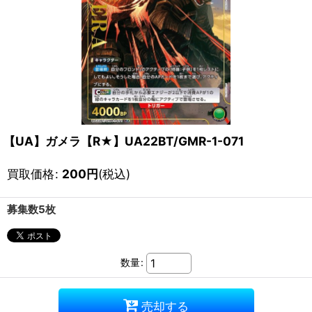
【UA】ガメラ【R★】UA22BT/GMR-1-071
買取価格
:
200
円
(税込)
募集数5枚
数量
:
売却する