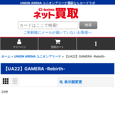
UNION ARENA ユニオンアリーナ通販ならカードラボ
検索
ご依頼後にメールが届いていないお客様へ
マイページ
売却カート
ホーム
>
UNION ARENA ユニオンアリーナ
>
【UA22】GAMERA -Rebirth-
【UA22】GAMERA -Rebirth-
表示順変更
閉じる
23
件
表示数
:
並び順
: