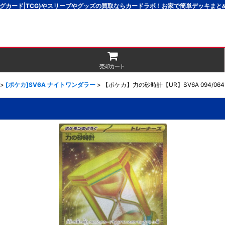
グカード|TCG)やスリーブやグッズの買取ならカードラボ！お家で簡単デッキま
売却カート
>
[ポケカ]SV6A ナイトワンダラー
>
【ポケカ】力の砂時計【UR】SV6A 094/064