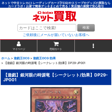
ネットで中古トレカ(トレーディングカード|TCG)やスリーブやグッズの買取なら
カードラボ！お家で簡単デッキまとめて売る！実店舗の展開で安心取引
検索
ご依頼後にメールが届いていないお客様へ
マイページ
売却カート
ホーム
>
遊戯王OCG
>
遊戯王OCG:効果
>
【遊戯】銀河眼の時源竜【シークレット/効果】DP29-JP001
【遊戯】銀河眼の時源竜【シークレット/効果】DP29-
JP001