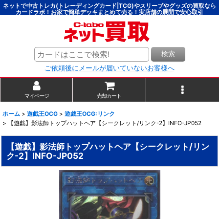
ネットで中古トレカ(トレーディングカード|TCG)やスリーブやグッズの買取なら
カードラボ！お家で簡単デッキまとめて売る！実店舗の展開で安心取引
検索
ご依頼後にメールが届いていないお客様へ
マイページ
売却カート
ホーム
>
遊戯王OCG
>
遊戯王OCG:リンク
>
【遊戯】影法師トップハットヘア【シークレット/リンク-2】INFO-JP052
【遊戯】影法師トップハットヘア【シークレット/リン
ク-2】INFO-JP052