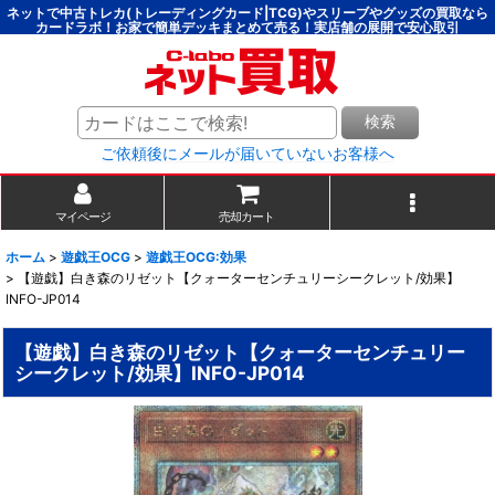
ネットで中古トレカ(トレーディングカード|TCG)やスリーブやグッズの買取なら
カードラボ！お家で簡単デッキまとめて売る！実店舗の展開で安心取引
検索
ご依頼後にメールが届いていないお客様へ
マイページ
売却カート
ホーム
>
遊戯王OCG
>
遊戯王OCG:効果
>
【遊戯】白き森のリゼット【クォーターセンチュリーシークレット/効果】
INFO-JP014
【遊戯】白き森のリゼット【クォーターセンチュリー
シークレット/効果】INFO-JP014