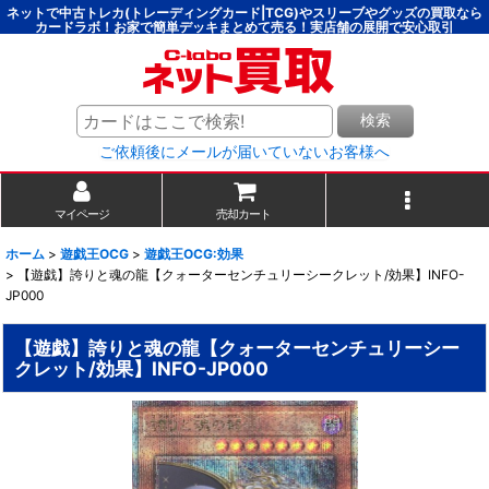
ネットで中古トレカ(トレーディングカード|TCG)やスリーブやグッズの買取なら
カードラボ！お家で簡単デッキまとめて売る！実店舗の展開で安心取引
検索
ご依頼後にメールが届いていないお客様へ
マイページ
売却カート
ホーム
>
遊戯王OCG
>
遊戯王OCG:効果
>
【遊戯】誇りと魂の龍【クォーターセンチュリーシークレット/効果】INFO-
JP000
【遊戯】誇りと魂の龍【クォーターセンチュリーシー
クレット/効果】INFO-JP000