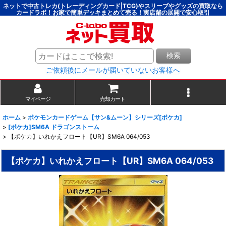
ネットで中古トレカ(トレーディングカード|TCG)やスリーブやグッズの買取なら
カードラボ！お家で簡単デッキまとめて売る！実店舗の展開で安心取引
検索
ご依頼後にメールが届いていないお客様へ
マイページ
売却カート
ホーム
>
ポケモンカードゲーム【サン&ムーン】シリーズ[ポケカ]
>
[ポケカ]SM6A ドラゴンストーム
>
【ポケカ】いれかえフロート【UR】SM6A 064/053
【ポケカ】いれかえフロート【UR】SM6A 064/053