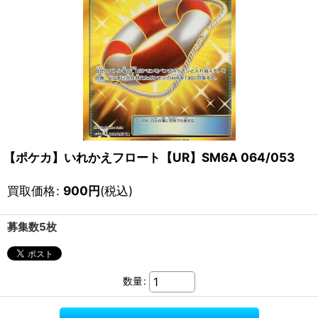
【ポケカ】いれかえフロート【UR】SM6A 064/053
買取価格
:
900
円
(税込)
募集数5枚
数量
: