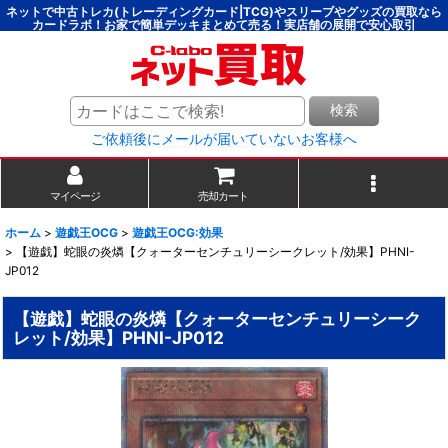
ネットで中古トレカ(トレーディングカード|TCG)やスリーブやグッズの買取なら
カードラボ！お家で簡単デッキまとめて売る！実店舗の展開で安心取引
検索
ご依頼後にメールが届いていないお客様へ
マイページ
売却カート
ホーム
>
遊戯王OCG
>
遊戯王OCG:効果
>
【遊戯】蛇眼の炎燐【クォーターセンチュリーシークレット/効果】PHNI-
JP012
【遊戯】蛇眼の炎燐【クォーターセンチュリーシーク
レット/効果】PHNI-JP012