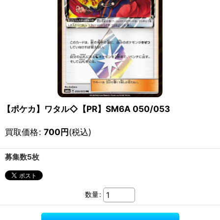
【ポケカ】ワタル◇【PR】SM6A 050/053
買取価格
:
700
円
(税込)
募集数5枚
数量
: