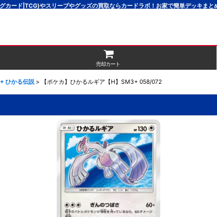
グカード|TCG)やスリーブやグッズの買取ならカードラボ！お家で簡単デッキま
売却カート
3+ ひかる伝説
>
【ポケカ】ひかるルギア【H】SM3+ 058/072