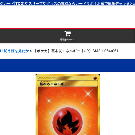
グカード|TCG)やスリーブやグッズの買取ならカードラボ！お家で簡単デッキま
売却カート
3H 闘う虹を見たか
>
【ポケカ】基本炎エネルギー【UR】SM3H 064/051