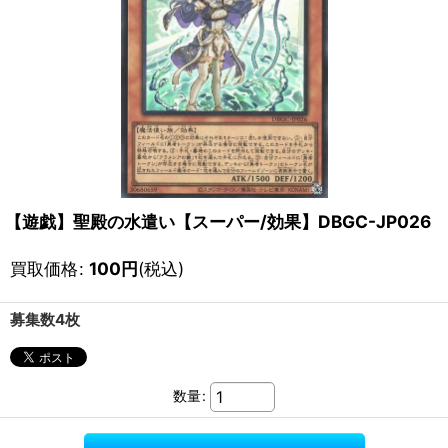
【遊戯】聖殿の水遣い【スーパー/効果】DBGC-JP026
買取価格
:
100
円
(税込)
募集数4枚
数量
: