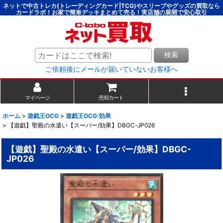
ネットで中古トレカ(トレーディングカード|TCG)やスリーブやグッズの買取なら
カードラボ！お家で簡単デッキまとめて売る！実店舗の展開で安心取引
検索
ご依頼後にメールが届いていないお客様へ
マイページ
売却カート
ホーム
>
遊戯王OCG
>
遊戯王OCG:効果
>
【遊戯】聖殿の水遣い【スーパー/効果】DBGC-JP026
【遊戯】聖殿の水遣い【スーパー/効果】DBGC-
JP026