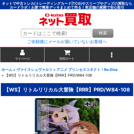
ネットで中古トレカ(トレーディングカード|TCG)やスリーブやグッズの買取なら
カードラボ！お家で簡単デッキまとめて売る！実店舗の展開で安心取引
検索
ご依頼後にメールが届いていないお客様へ
マイページ
売却カート
ホーム
>
ヴァイスシュヴァルツ
>
アニメ プリンセスコネクト！Re:Dive
>
【WS】リトルリリカル大冒険【RRR】PRD/W84-108
【WS】リトルリリカル大冒険【RRR】PRD/W84-108