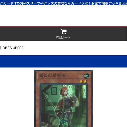
グカード|TCG)やスリーブやグッズの買取ならカードラボ！お家で簡単デッキま
売却カート
BSS-JP002