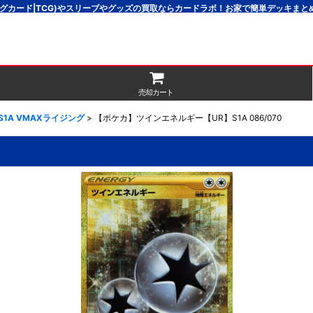
グカード|TCG)やスリーブやグッズの買取ならカードラボ！お家で簡単デッキま
売却カート
S1A VMAXライジング
>
【ポケカ】ツインエネルギー【UR】S1A 086/070