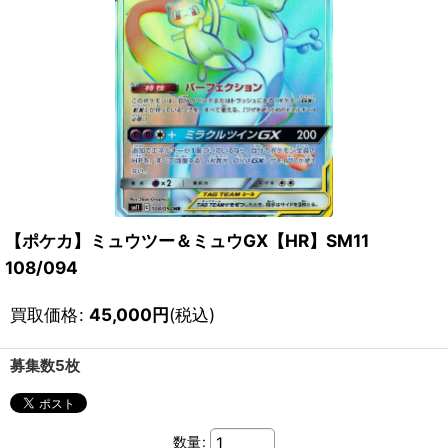
【ポケカ】ミュウツー＆ミュウGX【HR】SM11
108/094
買取価格
:
45,000
円
(税込)
募集数5枚
数量
: