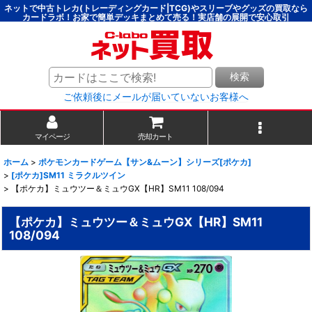
ネットで中古トレカ(トレーディングカード|TCG)やスリーブやグッズの買取なら
カードラボ！お家で簡単デッキまとめて売る！実店舗の展開で安心取引
検索
ご依頼後にメールが届いていないお客様へ
マイページ
売却カート
ホーム
>
ポケモンカードゲーム【サン&ムーン】シリーズ[ポケカ]
>
[ポケカ]SM11 ミラクルツイン
>
【ポケカ】ミュウツー＆ミュウGX【HR】SM11 108/094
【ポケカ】ミュウツー＆ミュウGX【HR】SM11
108/094