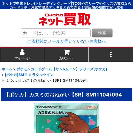
ネットで中古トレカ(トレーディングカード|TCG)やスリーブやグッズの買取なら
カードラボ！お家で簡単デッキまとめて売る！実店舗の展開で安心取引
検索
ご依頼後にメールが届いていないお客様へ
マイページ
売却カート
ホーム
>
ポケモンカードゲーム【サン&ムーン】シリーズ[ポケカ]
>
[ポケカ]SM11 ミラクルツイン
>
【ポケカ】カスミのおねがい【SR】SM11 104/094
【ポケカ】カスミのおねがい【SR】SM11 104/094