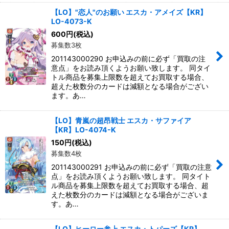
【LO】"恋人"のお願い エスカ・アメイズ【KR】
LO-4073-K
600
円
(税込)
募集数3枚
201143000290 お申込みの前に必ず「買取の注
意点」をお読み頂くようお願い致します。 同タイ
トル商品を募集上限数を超えてお買取する場合、
超えた枚数分のカードは減額となる場合がござい
ます。あ…
【LO】青嵐の超昂戦士 エスカ・サファイア
【KR】LO-4074-K
150
円
(税込)
募集数4枚
201143000291 お申込みの前に必ず「買取の注意
点」をお読み頂くようお願い致します。 同タイト
ル商品を募集上限数を超えてお買取する場合、超
えた枚数分のカードは減額となる場合がございま
す。あ…
【LO】ヒーロー参上 エスカ・トパーズ【KR】