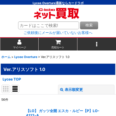
Lycee Overture通販ならカードラボ
検索
ご依頼後にメールが届いていないお客様へ
マイページ
売却カート
ホーム
>
Lycee Overture
>
Ver.アリスソフト 1.0
Ver.アリスソフト 1.0
Lycee TOP
表示順変更
閉じる
56
件
表示数
:
【LO】 ガッツ全開 エスカ・ルビー【P】LO-
4112-A