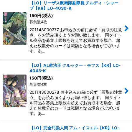
【LO】リーザス親衛隊副隊長 チルディ・シャー
プ【KR】LO-4030-K
150
円
(税込)
募集数4枚
201143000277 お申込みの前に必ず「買取の注意
点」をお読み頂くようお願い致します。 同タイト
ル商品を募集上限数を超えてお買取する場合、超
えた枚数分のカードは減額となる場合がございま
す。あ…
【LO】AL教法王 クルックー・モフス【KR】LO-
4043-K
150
円
(税込)
募集数4枚
201143000278 お申込みの前に必ず「買取の注意
点」をお読み頂くようお願い致します。 同タイト
ル商品を募集上限数を超えてお買取する場合、超
えた枚数分のカードは減額となる場合がございま
す。あ…
【LO】完全汚染人間 アム・イスエル【KR】LO-