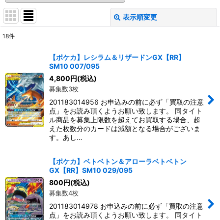
表示順変更
閉じる
18
件
表示数
:
【ポケカ】レシラム＆リザードンGX【RR】
SM10 007/095
並び順
:
4,800
円
(税込)
募集数3枚
絞り込む
201183014956 お申込みの前に必ず「買取の注意
点」をお読み頂くようお願い致します。 同タイト
ル商品を募集上限数を超えてお買取する場合、超
えた枚数分のカードは減額となる場合がございま
す。あし…
【ポケカ】ベトベトン＆アローラベトベトン
GX【RR】SM10 029/095
800
円
(税込)
募集数4枚
201183014978 お申込みの前に必ず「買取の注意
点」をお読み頂くようお願い致します。 同タイト