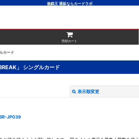
遊戯王 通販ならカードラボ
売却カート
グルカード
BREAK」 シングルカード
表示順変更
-JP039