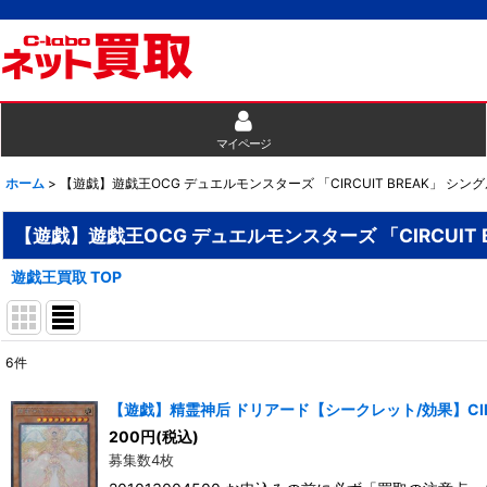
マイページ
ホーム
>
【遊戯】遊戯王OCG デュエルモンスターズ 「CIRCUIT BREAK」 シン
【遊戯】遊戯王OCG デュエルモンスターズ 「CIRCUIT 
遊戯王買取 TOP
6
件
表示数
:
【遊戯】精霊神后 ドリアード【シークレット/効果】CIBR
200
円
(税込)
並び順
:
募集数4枚