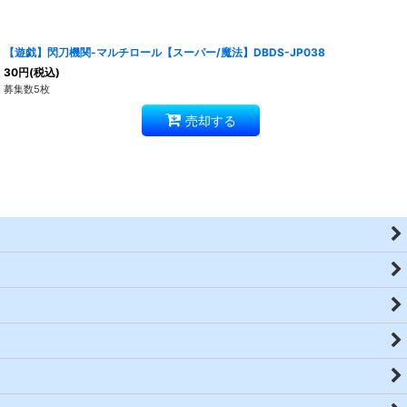
【遊戯】閃刀機関-マルチロール【スーパー/魔法】DBDS-JP038
30
円
(税込)
募集数5枚
売却する