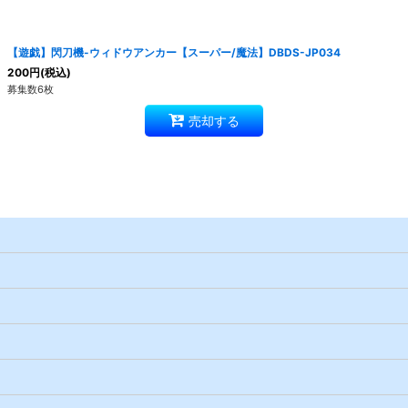
絞り込む
【遊戯】閃刀機-ウィドウアンカー【スーパー/魔法】DBDS-JP034
200
円
(税込)
募集数6枚
売却する