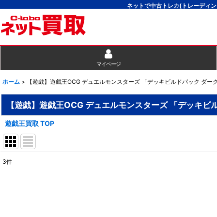
ネットで中古トレカ(トレーディン
マイページ
ホーム
>
【遊戯】遊戯王OCG デュエルモンスターズ 「デッキビルドパック ダ
【遊戯】遊戯王OCG デュエルモンスターズ 「デッキビ
遊戯王買取 TOP
3
件
表示数
:
並び順
: