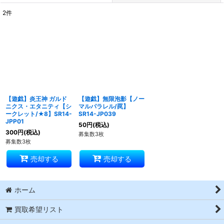
2
件
表示数
:
並び順
:
絞り込む
【遊戯】炎王神 ガルド
【遊戯】無限泡影【ノー
ニクス・エタニティ【シ
マルパラレル/罠】
ークレット/★8】SR14-
SR14-JP039
JPP01
50
円
(税込)
300
円
(税込)
募集数3枚
募集数3枚
売却する
売却する
ホーム
買取希望リスト