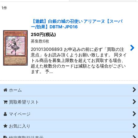
1
件
表示数
:
【遊戯】白銀の城の召使い アリアーヌ【スーパ
ー/効果】DBTM-JP016
並び順
:
250
円
(税込)
募集数6枚
絞り込む
201013006893 お申込みの前に必ず「買取の注
意点」をお読み頂くようお願い致します。 同タイ
トル商品を募集上限数を超えてお買取する場合、
超えた枚数分のカードは減額となる場合がござい
ます。 予…
ホーム
買取希望リスト
マイページ
お気に入り
特定商取引法表示