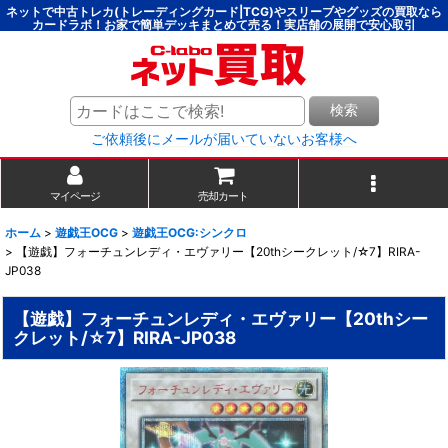
ネットで中古トレカ(トレーディングカード|TCG)やスリーブやグッズの買取なら
カードラボ！お家で簡単デッキまとめて売る！実店舗の展開で安心取引
検索
ご依頼後にメールが届いていないお客様へ
マイページ
売却カート
ホーム
>
遊戯王OCG
>
遊戯王OCG:シンクロ
>
【遊戯】フォーチュンレディ・エヴァリー【20thシークレット/☆7】RIRA-
JP038
【遊戯】フォーチュンレディ・エヴァリー【20thシー
クレット/☆7】RIRA-JP038