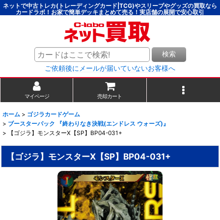
ネットで中古トレカ(トレーディングカード|TCG)やスリーブやグッズの買取なら
カードラボ！お家で簡単デッキまとめて売る！実店舗の展開で安心取引
検索
ご依頼後にメールが届いていないお客様へ
マイページ
売却カート
ホーム
>
ゴジラカードゲーム
>
ブースターパック 『終わりなき決戦(エンドレス ウォーズ)』
>
【ゴジラ】モンスターX【SP】BP04-031+
【ゴジラ】モンスターX【SP】BP04-031+