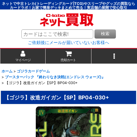
ネットで中古トレカ(トレーディングカード|TCG)やスリーブやグッズの買取なら
カードラボ！お家で簡単デッキまとめて売る！実店舗の展開で安心取引
検索
ご依頼後にメールが届いていないお客様へ
マイページ
売却カート
ホーム
>
ゴジラカードゲーム
>
ブースターパック 『終わりなき決戦(エンドレス ウォーズ)』
>
【ゴジラ】改造ガイガン【SP】BP04-030+
【ゴジラ】改造ガイガン【SP】BP04-030+