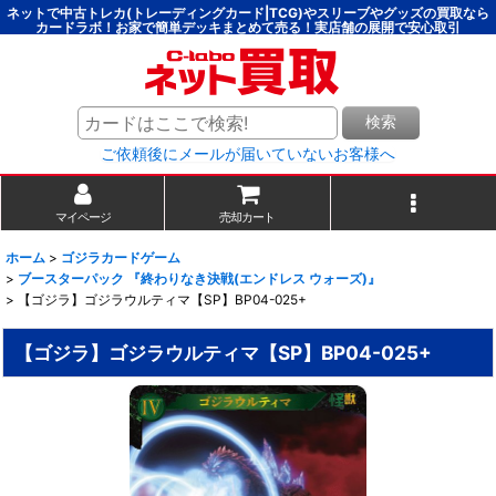
ネットで中古トレカ(トレーディングカード|TCG)やスリーブやグッズの買取なら
カードラボ！お家で簡単デッキまとめて売る！実店舗の展開で安心取引
検索
ご依頼後にメールが届いていないお客様へ
マイページ
売却カート
ホーム
>
ゴジラカードゲーム
>
ブースターパック 『終わりなき決戦(エンドレス ウォーズ)』
>
【ゴジラ】ゴジラウルティマ【SP】BP04-025+
【ゴジラ】ゴジラウルティマ【SP】BP04-025+