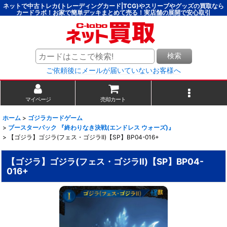
ネットで中古トレカ(トレーディングカード|TCG)やスリーブやグッズの買取なら
カードラボ！お家で簡単デッキまとめて売る！実店舗の展開で安心取引
検索
ご依頼後にメールが届いていないお客様へ
マイページ
売却カート
ホーム
>
ゴジラカードゲーム
>
ブースターパック 『終わりなき決戦(エンドレス ウォーズ)』
>
【ゴジラ】ゴジラ(フェス・ゴジラII)【SP】BP04-016+
【ゴジラ】ゴジラ(フェス・ゴジラII)【SP】BP04-
016+