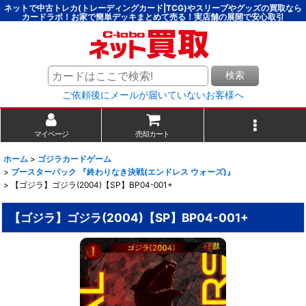
ネットで中古トレカ(トレーディングカード|TCG)やスリーブやグッズの買取なら
カードラボ！お家で簡単デッキまとめて売る！実店舗の展開で安心取引
検索
ご依頼後にメールが届いていないお客様へ
マイページ
売却カート
ホーム
>
ゴジラカードゲーム
>
ブースターパック 『終わりなき決戦(エンドレス ウォーズ)』
>
【ゴジラ】ゴジラ(2004)【SP】BP04-001+
【ゴジラ】ゴジラ(2004)【SP】BP04-001+