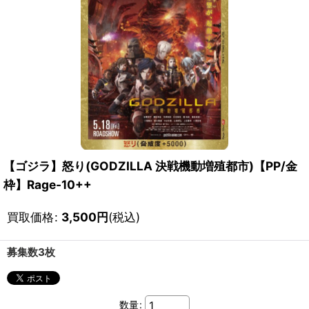
【ゴジラ】怒り(GODZILLA 決戦機動増殖都市)【PP/金
枠】Rage-10++
買取価格
:
3,500
円
(税込)
募集数3枚
数量
: