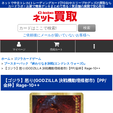
ネットで中古トレカ(トレーディングカード|TCG)やスリーブやグッズの買取なら
カードラボ！お家で簡単デッキまとめて売る！実店舗の展開で安心取引
検索
ご依頼後にメールが届いていないお客様へ
マイページ
売却カート
ホーム
>
ゴジラカードゲーム
>
ブースターパック 『終わりなき決戦(エンドレス ウォーズ)』
>
【ゴジラ】怒り(GODZILLA 決戦機動増殖都市)【PP/金枠】Rage-10++
【ゴジラ】怒り(GODZILLA 決戦機動増殖都市)【PP/
金枠】Rage-10++