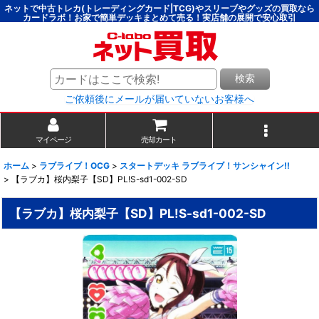
ネットで中古トレカ(トレーディングカード|TCG)やスリーブやグッズの買取なら
カードラボ！お家で簡単デッキまとめて売る！実店舗の展開で安心取引
検索
ご依頼後にメールが届いていないお客様へ
マイページ
売却カート
ホーム
>
ラブライブ！OCG
>
スタートデッキ ラブライブ！サンシャイン!!
>
【ラブカ】桜内梨子【SD】PL!S-sd1-002-SD
【ラブカ】桜内梨子【SD】PL!S-sd1-002-SD