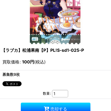
【ラブカ】松浦果南【P】PL!S-sd1-025-P
買取価格
:
100
円
(税込)
募集数9枚
数量
:
売却する