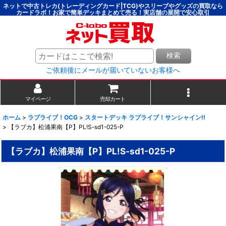
ネットで中古トレカ(トレーディングカード|TCG)やスリーブやグッズの買取なら
カードラボ！お家で簡単デッキまとめて売る！実店舗の展開で安心取引
検索
ご依頼後にメールが届いていないお客様へ
マイページ
売却カート
ホーム
>
ラブライブ！OCG
>
スタートデッキ ラブライブ！サンシャイン!!
>
【ラブカ】松浦果南【P】PL!S-sd1-025-P
【ラブカ】松浦果南【P】PL!S-sd1-025-P