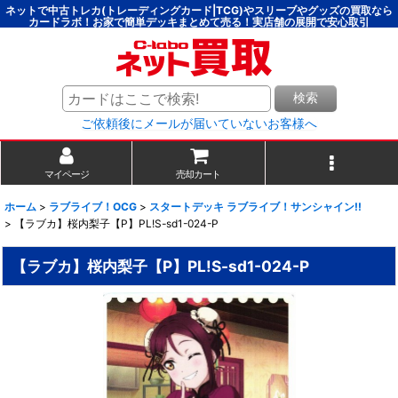
ネットで中古トレカ(トレーディングカード|TCG)やスリーブやグッズの買取なら
カードラボ！お家で簡単デッキまとめて売る！実店舗の展開で安心取引
検索
ご依頼後にメールが届いていないお客様へ
マイページ
売却カート
ホーム
>
ラブライブ！OCG
>
スタートデッキ ラブライブ！サンシャイン!!
>
【ラブカ】桜内梨子【P】PL!S-sd1-024-P
【ラブカ】桜内梨子【P】PL!S-sd1-024-P