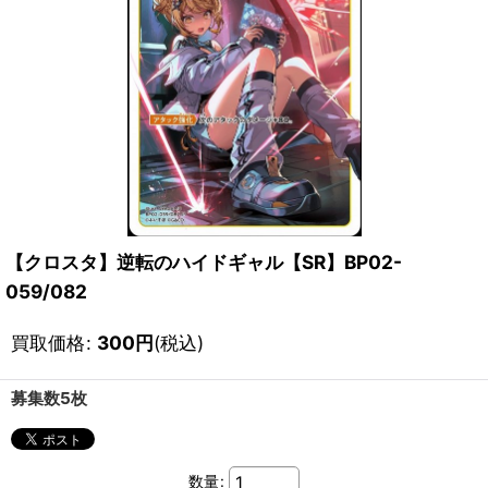
【クロスタ】逆転のハイドギャル【SR】BP02-
059/082
買取価格
:
300
円
(税込)
募集数5枚
数量
: