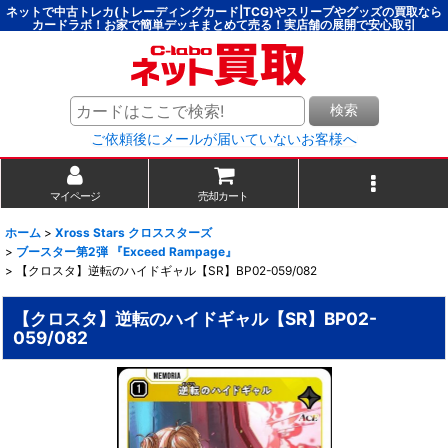
ネットで中古トレカ(トレーディングカード|TCG)やスリーブやグッズの買取なら
カードラボ！お家で簡単デッキまとめて売る！実店舗の展開で安心取引
検索
ご依頼後にメールが届いていないお客様へ
マイページ
売却カート
ホーム
>
Xross Stars クロススターズ
>
ブースター第2弾 『Exceed Rampage』
>
【クロスタ】逆転のハイドギャル【SR】BP02-059/082
【クロスタ】逆転のハイドギャル【SR】BP02-
059/082