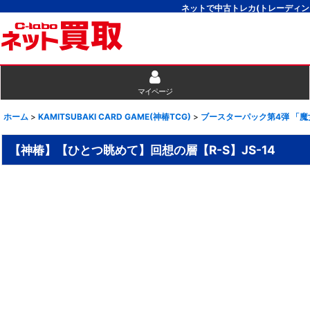
ネットで中古トレカ(トレーディン
マイページ
ホーム
>
KAMITSUBAKI CARD GAME(神椿TCG)
>
ブースターパック第4弾 「
【神椿】【ひとつ眺めて】回想の層【R-S】JS-14