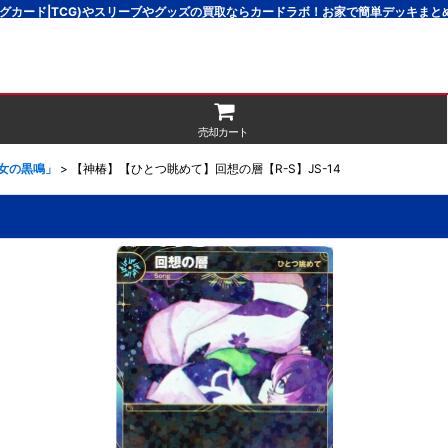
グカード|TCG)やスリーブやグッズの買取ならカードラボ！お家で簡単デッキま
売却カート
魔女の黒鳴」
>
【神椿】【ひとつ眺めて】回想の層【R-S】JS-14