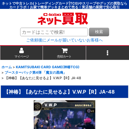
ネットで中古トレカ(トレーディングカード|TCG)やスリーブやグッズの買取なら
カードラボ！お家で簡単デッキまとめて売る！実店舗の展開で安心取引
検索
ご依頼後にメールが届いていないお客様へ
マイページ
売却カート
ホーム
>
KAMITSUBAKI CARD GAME(神椿TCG)
>
ブースターパック第4弾 「魔女の黒鳴」
>
【神椿】【あなたに見せるよ】V.W.P【R】JA-48
【神椿】【あなたに見せるよ】V.W.P【R】JA-48