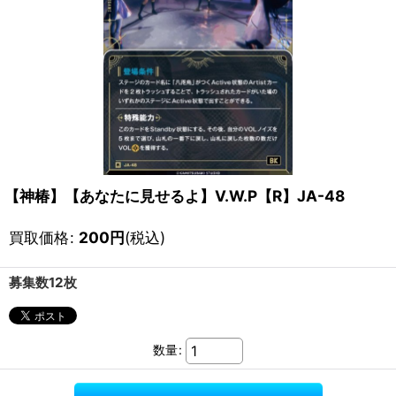
【神椿】【あなたに見せるよ】V.W.P【R】JA-48
買取価格
:
200
円
(税込)
募集数12枚
数量
: