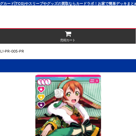
グカード|TCG)やスリーブやグッズの買取ならカードラボ！お家で簡単デッキま
売却カート
-PR-005-PR