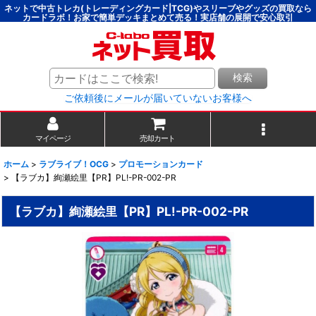
ネットで中古トレカ(トレーディングカード|TCG)やスリーブやグッズの買取なら
カードラボ！お家で簡単デッキまとめて売る！実店舗の展開で安心取引
検索
ご依頼後にメールが届いていないお客様へ
マイページ
売却カート
ホーム
>
ラブライブ！OCG
>
プロモーションカード
>
【ラブカ】絢瀬絵里【PR】PL!-PR-002-PR
【ラブカ】絢瀬絵里【PR】PL!-PR-002-PR