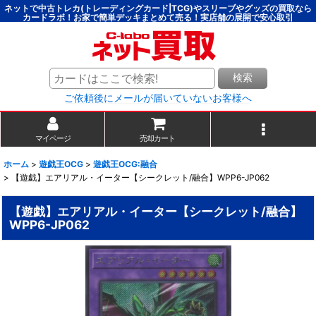
ネットで中古トレカ(トレーディングカード|TCG)やスリーブやグッズの買取なら
カードラボ！お家で簡単デッキまとめて売る！実店舗の展開で安心取引
検索
ご依頼後にメールが届いていないお客様へ
マイページ
売却カート
ホーム
>
遊戯王OCG
>
遊戯王OCG:融合
>
【遊戯】エアリアル・イーター【シークレット/融合】WPP6-JP062
【遊戯】エアリアル・イーター【シークレット/融合】
WPP6-JP062