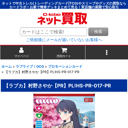
ネットで中古トレカ(トレーディングカード|TCG)やスリーブやグッズの買取なら
カードラボ！お家で簡単デッキまとめて売る！実店舗の展開で安心取引
検索
ご依頼後にメールが届いていないお客様へ
マイページ
売却カート
ホーム
>
ラブライブ！OCG
>
プロモーションカード
>
【ラブカ】村野さやか【PR】PL!HS-PR-017-PR
【ラブカ】村野さやか【PR】PL!HS-PR-017-PR