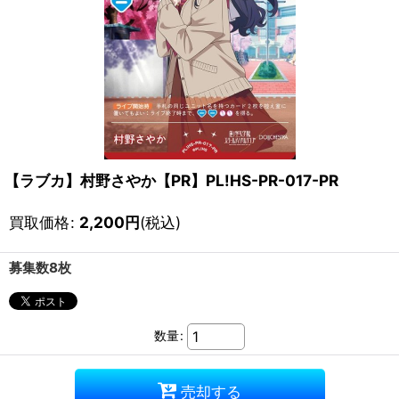
【ラブカ】村野さやか【PR】PL!HS-PR-017-PR
買取価格
:
2,200
円
(税込)
募集数8枚
数量
:
売却する