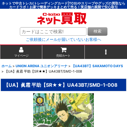
ネットで中古トレカ(トレーディングカード|TCG)やスリーブやグッズの買取なら
カードラボ！お家で簡単デッキまとめて売る！実店舗の展開で安心取引
検索
ご依頼後にメールが届いていないお客様へ
マイページ
売却カート
ホーム
>
UNION ARENA ユニオンアリーナ
>
【UA43BT】SAKAMOTO DAYS
>
【UA】眞霜 平助【SR★★】UA43BT/SMD-1-008
【UA】眞霜 平助【SR★★】UA43BT/SMD-1-008