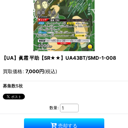
【UA】眞霜 平助【SR★★】UA43BT/SMD-1-008
買取価格
:
7,000
円
(税込)
募集数5枚
数量
:
売却する